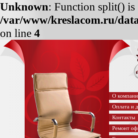
Unknown
: Function split() i
/var/www/kreslacom.ru/data
on line
4
О компан
Оплата и 
Контакты
Ремонт оф