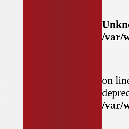
Unkn
/var/
on li
deprec
/var/