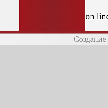
on li
Создание 