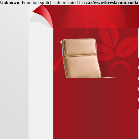
Unknown
: Function split() is deprecated in
/var/www/kreslacom.ru/dat