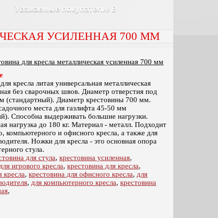
Уважаемые покупатели! В наших магазаинах АКЦИЯ на 
ЧЕСКАЯ УСИЛЕННАЯ 700 ММ
овина для кресла металлическая усиленная 700 мм
е
для кресла литая универсальная металлическая
ная без сварочных швов. Диаметр отверстия под
м (стандартный). Диаметр крестовины 700 мм.
адочного места для газлифта 45-50 мм
й). Способна выдерживать большие нагрузки.
я нагрузка до 180 кг. Материал - металл. Подходит
о, компьютерного и офисного кресла, а также для
водителя. Ножки для кресла - это основная опора
ерного стула.
стовина для стула
,
крестовина усиленная
,
для игрового кресла
,
крестовина для кресла
,
я кресла
,
крестовина для офисного кресла
,
для
водителя
,
для компьютерного кресла
,
крестовина
ная
,