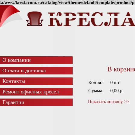
a/www/kreslacom.ru/catalog/view/theme/default/template/product/pr
О компании
В корзин
Оплата и доставка
Контакты
Кол-во:
0 шт.
Сумма:
0,00 р.
Ремонт офисных кресел
Гарантии
Показать корзину >>