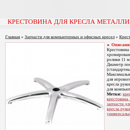
КРЕСТОВИНА ДЛЯ КРЕСЛА МЕТАЛЛИ
Главная
»
Запчасти для компьютерных и офисных кресел
»
Крест
Описани
►
Крестовина 
хромирован
ролики 11 м
Диаметр пос
(стандартны
Максимальна
для игровог
кресла руко
для компьют
Метки:
кре
крестовина 
запчасти дл
кресла руко
универсаль