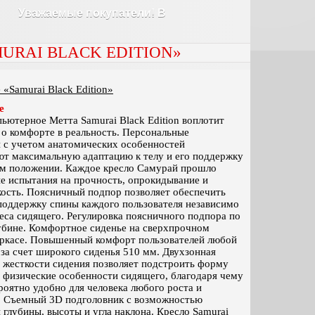
жаемые покупатели! В наших магазаинах АКЦИЯ на кре
URAI BLACK EDITION»
«Samurai Black Edition»
е
ьютерное Метта Samurai Black Edition воплотит
о комфорте в реальность. Персональные
и с учетом анатомических особенностей
ют максимальную адаптацию к телу и его поддержку
ом положении. Каждое кресло Самурай прошло
е испытания на прочность, опрокидывание и
кость. Поясничный подпор позволяет обеспечить
поддержку спины каждого пользователя независимо
веса сидящего. Регулировка поясничного подпора по
убине. Комфортное сиденье на сверхпрочном
аркасе. Повышенный комфорт пользователей любой
за счет широкого сиденья 510 мм. Двухзонная
 жесткости сидения позволяет подстроить форму
 физические особенности сидящего, благодаря чему
роятно удобно для человека любого роста и
. Съемный 3D подголовник с возможностью
 глубины, высоты и угла наклона. Кресло Samurai