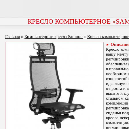
Ува
КРЕСЛО КОМПЬЮТЕРНОЕ «SAM
Главная
»
Компьютерные кресла Samurai
»
Кресло компьютерное 
Описани
►
Кресло комп
вашу мечту 
регулировк
обеспечива
в правильн
необходимы
износостой
идеальную 
от роста и 
высоте и гл
стальном к
комплекции 
регулировка
сиденья под
кресло неве
комплекции
регулировки