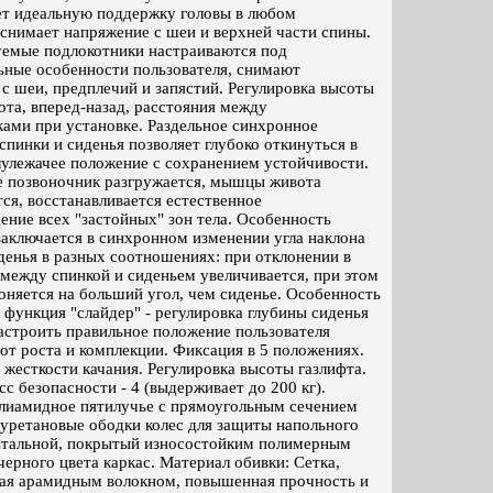
ет идеальную поддержку головы в любом
снимает напряжение с шеи и верхней части спины.
уемые подлокотники настраиваются под
ьные особенности пользователя, снимают
с шеи, предплечий и запястий. Регулировка высоты
рота, вперед-назад, расстояния между
ами при установке. Раздельное синхронное
спинки и сиденья позволяет глубоко откинуться в
лулежачее положение с сохранением устойчивости.
те позвоночник разгружается, мышцы живота
ся, восстанавливается естественное
ние всех "застойных" зон тела. Особенность
аключается в синхронном изменении угла наклона
денья в разных соотношениях: при отклонении в
 между спинкой и сиденьем увеличивается, при этом
оняется на больший угол, чем сиденье. Особенность
 функция "слайдер" - регулировка глубины сиденья
астроить правильное положение пользователя
от роста и комплекции. Фиксация в 5 положениях.
 жесткости качания. Регулировка высоты газлифта.
сс безопасности - 4 (выдерживает до 200 кг).
лиамидное пятилучье с прямоугольным сечением
уретановые ободки колес для защиты напольного
Стальной, покрытый износостойким полимерным
ерного цвета каркас. Материал обивки: Сетка,
ая арамидным волокном, повышенная прочность и