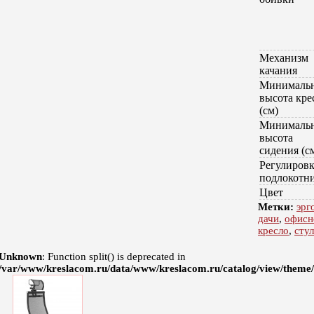
Механизм
качания
Минималь
высота кре
(см)
Минималь
высота
сидения (с
Регулиров
подлокотн
Цвет
Метки:
эрг
дачи
,
офисн
кресло
,
сту
Unknown
: Function split() is deprecated in
/var/www/kreslacom.ru/data/www/kreslacom.ru/catalog/view/theme/d