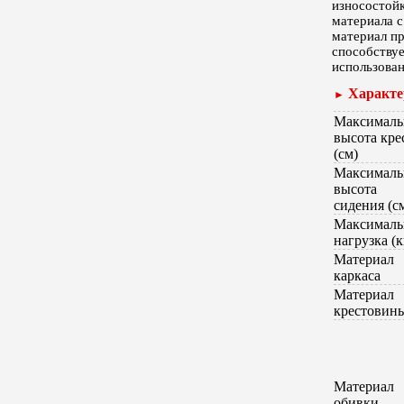
износостойк
материала с
материал пр
способству
использован
Характе
►
Максималь
высота кре
(см)
Максималь
высота
сидения (с
Максималь
нагрузка (к
Материал
каркаса
Материал
крестовин
Материал
обивки