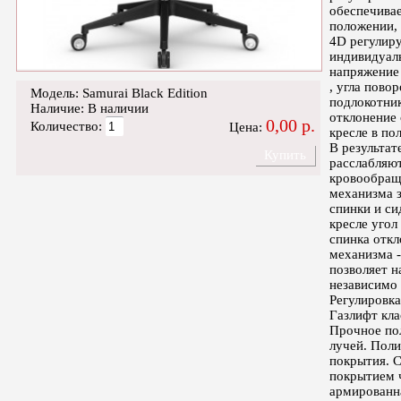
обеспечива
положении, 
4D регулир
индивидуал
напряжение 
, угла пово
Модель: Samurai Black Edition
подлокотник
Наличие: В наличии
отклонение 
0,00 р.
Количество:
Цена:
кресле в по
В результа
Купить
расслабляют
кровообраще
механизма з
спинки и си
кресле угол
спинка откл
механизма -
позволяет н
независимо 
Регулировка
Газлифт кла
Прочное по
лучей. Поли
покрытия. 
покрытием ч
армированн