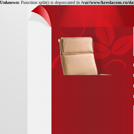
Unknown
: Function split() is deprecated in
/var/www/kreslacom.ru/dat