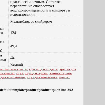
практически вечным. Сетчатое
переплетение способствует
воздухопроницаемости и комфорту в
использовании.
Мультиблок со слайдером
ная
сла
124
ная
49,4
м)
ка
Да
иков
Черный
ономичное кресло
,
кресло для отдыха
,
кресло для
ое кресло
,
стул
,
стул для кухни
,
компьютерное
л для компьютера
,
стул для школьника
,
кресло
,
efault/template/product/product.tpl
on line
392