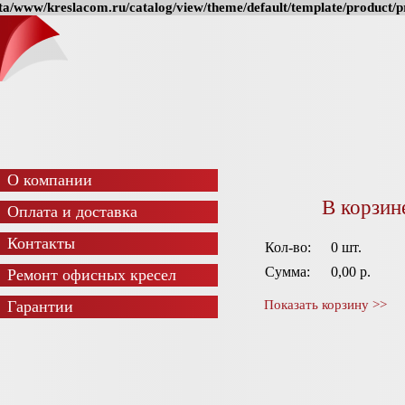
a/www/kreslacom.ru/catalog/view/theme/default/template/product/pr
О компании
В корзин
Оплата и доставка
Контакты
Кол-во:
0 шт.
Сумма:
0,00 р.
Ремонт офисных кресел
Гарантии
Показать корзину >>