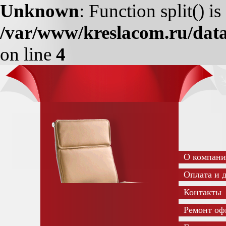
Unknown
: Function split() i
/var/www/kreslacom.ru/data
on line
4
О компан
Оплата и 
Контакты
Ремонт оф