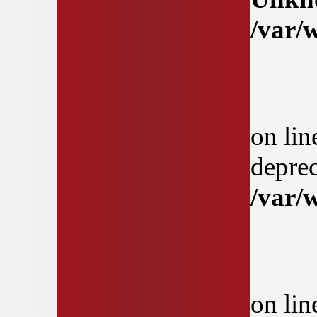
/var/
on li
deprec
/var/
on li