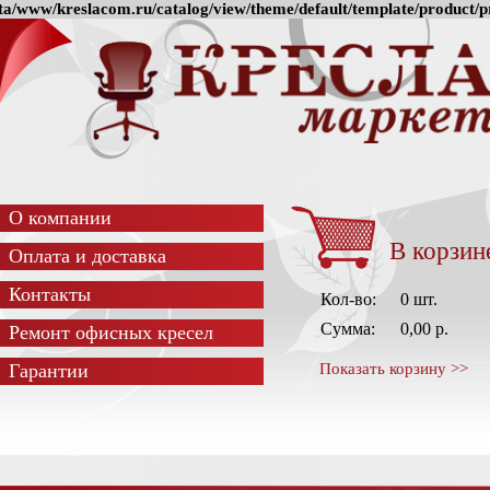
a/www/kreslacom.ru/catalog/view/theme/default/template/product/pr
О компании
В корзин
Оплата и доставка
Контакты
Кол-во:
0 шт.
Сумма:
0,00 р.
Ремонт офисных кресел
Гарантии
Показать корзину >>