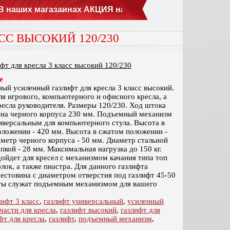
ших магазаинах АКЦИЯ на кресла SAMURAI и МЕТТА. Це
СС ВЫСОКИЙ 120/230
фт для кресла 3 класс высокий 120/230
е
ый усиленный газлифт для кресла 3 класс высокий.
я игрового, компьютерного и офисного кресла, а
ресла руководителя. Размеры 120/230. Ход штока
ина черного корпуса 230 мм. Подъемный механизм
иверсальным для компьютерного стула. Высота в
ложении - 420 мм. Высота в сжатом положении -
метр черного корпуса - 50 мм. Диаметр стальной
опкой - 28 мм. Максимальная нагрузка до 150 кг.
ойдет для кресел с механизмом качания типа топ
блок, а также пиастра. Для данного газлифта
естовина с диаметром отверстия под газлифт 45-50
ты служат подъемным механизмом для вашего
лифт 3 класс
,
газлифт универсальный
,
усиленный
части для кресла
,
газлифт высокий
,
газлифт для
фт для кресла
,
газлифт
,
подъемный механизм
,