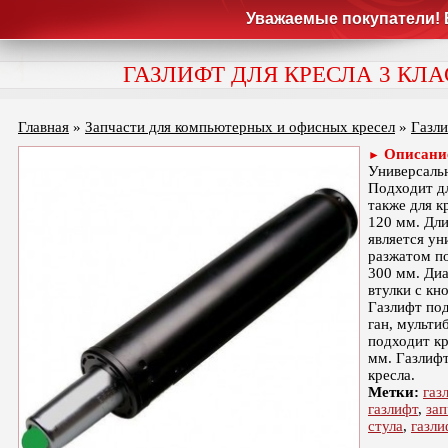
Уважаемые покупатели! В на
ГАЗЛИФТ ДЛЯ КРЕСЛА 3 КЛА
Главная
»
Запчасти для компьютерных и офисных кресел
»
Газли
Описани
►
Универсальн
Подходит дл
также для к
120 мм. Дл
является ун
разжатом по
300 мм. Диа
втулки с кн
Газлифт под
ган, мульти
подходит кр
мм. Газлиф
кресла.
Метки:
газ
газлифт
,
зап
стула
,
газли