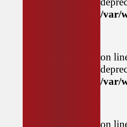
deprec
/var/
on li
deprec
/var/
on li