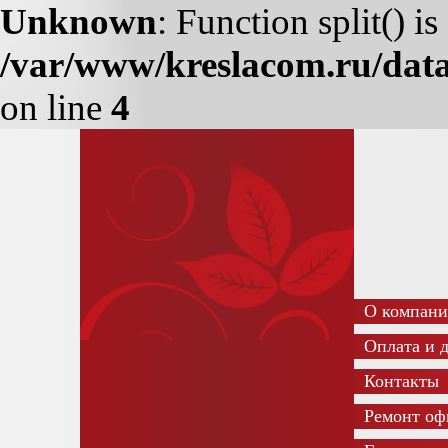
Unknown
: Function split() i
/var/www/kreslacom.ru/data
on line
4
О компан
Оплата и 
Контакты
Ремонт оф