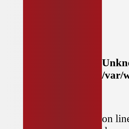
Unkn
/var/
on li