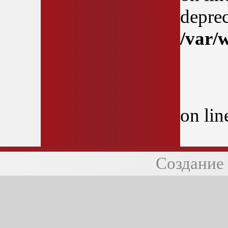
deprec
/var/
on li
Создание 